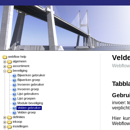
Veld
webflow help
algemeen
Webflow
assortiment
beveiliging
Bijwerken gebruiker
Bijwerken groep
Tabbl
Invoeren gebruiker
Invoeren groep
Lijst gebruikers
Gebru
Lijst groepen
invoer: t
Module beveiliging
verplicht
Velden gebruiker
Velden groep
definities
Hier ku
inkoop
Webflow.
instellingen