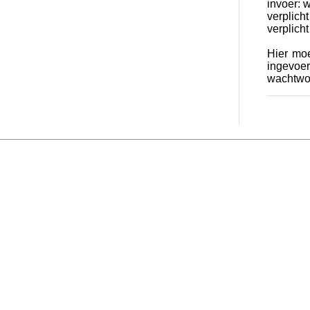
invoer: 
verplicht
verplicht
Hier moe
ingevoe
wachtwoo