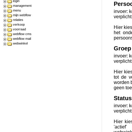
login
Perso
management
menu
invoer: 
mijn webflow
verplicht
relaties
verkoop
Hier kie
voorraad
het ond
webflow cms
persoons
webflow mail
webwinkel
Groep
invoer: 
verplicht
Hier kie
tot de 
worden b
geen toe
Status
invoer: 
verplicht
Hier kie
'actie