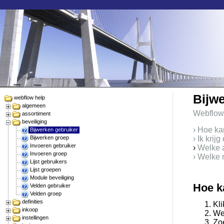
Bijw
webflow help
algemeen
Webflow
assortiment
beveiliging
› Hoe ka
Bijwerken gebruiker
Bijwerken groep
› Ik krij
Invoeren gebruiker
›
Welke a
Invoeren groep
› Welke 
Lijst gebruikers
Lijst groepen
Module beveiliging
Hoe k
Velden gebruiker
Velden groep
definities
Kli
inkoop
Web
instellingen
Zo