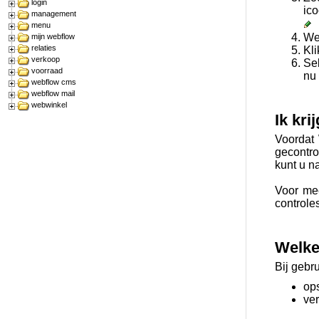
login
ico
management
menu
We
mijn webflow
relaties
Kl
verkoop
Sel
voorraad
nu 
webflow cms
webflow mail
webwinkel
Ik kri
Voordat 
gecontro
kunt u n
Voor mee
controle
Welke 
Bij gebr
op
ve