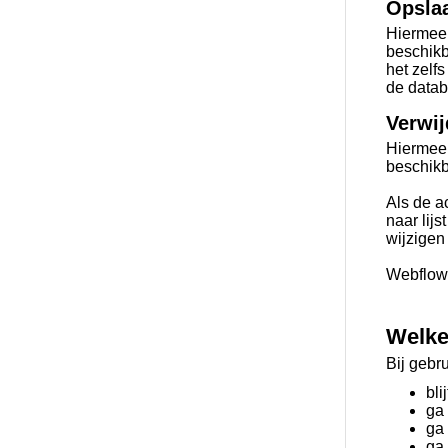
Opsla
Hiermee
beschikb
het zelf
de datab
Verwij
Hiermee
beschikb
Als de a
naar lijs
wijzigen 
Webflow 
Welke
Bij gebr
bli
ga
ga 
ga