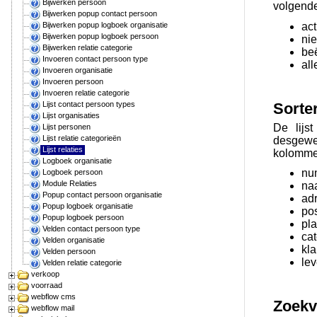
Bijwerken persoon
volgende
Bijwerken popup contact persoon
act
Bijwerken popup logboek organisatie
Bijwerken popup logboek persoon
ni
Bijwerken relatie categorie
be
Invoeren contact persoon type
all
Invoeren organisatie
Invoeren persoon
Invoeren relatie categorie
Sorte
Lijst contact persoon types
Lijst organisaties
De lijs
Lijst personen
Lijst relatie categorieën
desgewen
Lijst relaties
kolommen 
Logboek organisatie
nu
Logboek persoon
Module Relaties
na
Popup contact persoon organisatie
ad
Popup logboek organisatie
po
Popup logboek persoon
pla
Velden contact persoon type
cat
Velden organisatie
kla
Velden persoon
lev
Velden relatie categorie
verkoop
voorraad
webflow cms
Zoekv
webflow mail