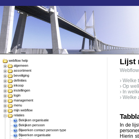
Lijst
webflow help
algemeen
Webflow
assortiment
beveiliging
› Welke t
definities
inkoop
› Op wel
instellingen
› In wel
login
› Welke a
management
menu
mijn webflow
Tabbl
relaties
Bekijken organisatie
In de lij
Bekijken persoon
personen 
Bijwerken contact persoon type
Bijwerken organisatie
Hierin s