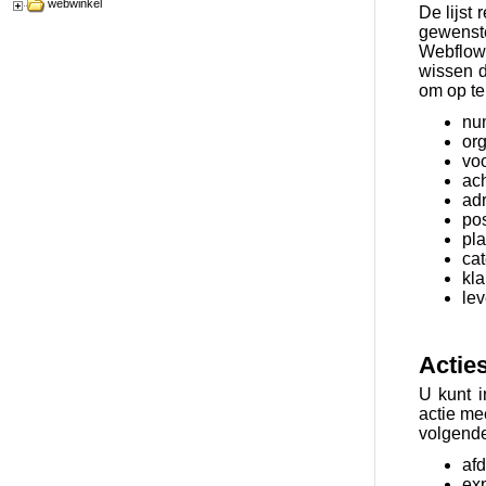
webwinkel
De lijst 
gewenst
Webflow 
wissen d
om op te 
nu
org
vo
ac
ad
po
pla
cat
kla
lev
Actie
U kunt i
actie me
volgende
af
exp