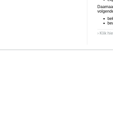
Daarnaa
volgende
be
be
› Klik hi