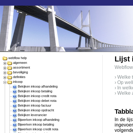
Lijst
webflow help
algemeen
Webflow
assortiment
beveiliging
› Welke 
definities
inkoop
› Op wel
Bekijken inkoop afhandeling
› In wel
Bekijken inkoop betaling
› Welke 
Bekijken inkoop credit nota
Bekijken inkoop debet nota
Bekijken inkoop factuur
Tabbl
Bekijken inkoop opdracht
Bekijken leverancier
In de li
Bijwerken inkoop afhandeling
ingevoer
Bijwerken inkoop betaling
Bijwerken inkoop credit nota
volgende