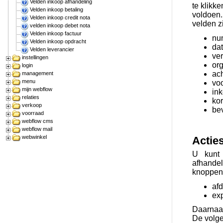
Velden inkoop afhandeling
te klikk
Velden inkoop betaling
voldoen.
Velden inkoop credit nota
velden zi
velden inkoop debet nota
Velden inkoop factuur
nu
Velden inkoop opdracht
da
Velden leverancier
ve
instellingen
org
login
ac
management
menu
vo
mijn webflow
in
relaties
kor
verkoop
be
voorraad
webflow cms
webflow mail
webwinkel
Actie
U kunt 
afhandel
knoppen 
af
exp
Daarnaas
De volge