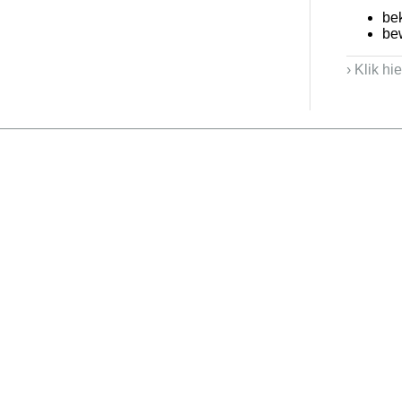
be
be
› Klik hi