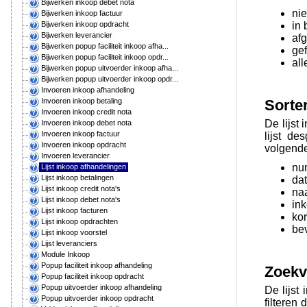
Bijwerken inkoop debet nota
ni
Bijwerken inkoop factuur
in
Bijwerken inkoop opdracht
Bijwerken leverancier
af
Bijwerken popup faciliteit inkoop afha...
ge
Bijwerken popup faciliteit inkoop opdr...
all
Bijwerken popup uitvoerder inkoop afha...
Bijwerken popup uitvoerder inkoop opdr...
Invoeren inkoop afhandeling
Sorte
Invoeren inkoop betaling
Invoeren inkoop credit nota
De lijst
Invoeren inkoop debet nota
Invoeren inkoop factuur
lijst d
Invoeren inkoop opdracht
volgende
Invoeren leverancier
nu
Lijst inkoop afhandelingen
Lijst inkoop betalingen
da
Lijst inkoop credit nota's
na
Lijst inkoop debet nota's
in
Lijst inkoop facturen
kor
Lijst inkoop opdrachten
be
Lijst inkoop voorstel
Lijst leveranciers
Module Inkoop
Popup faciliteit inkoop afhandeling
Zoekv
Popup faciliteit inkoop opdracht
Popup uitvoerder inkoop afhandeling
De lijst
Popup uitvoerder inkoop opdracht
filteren