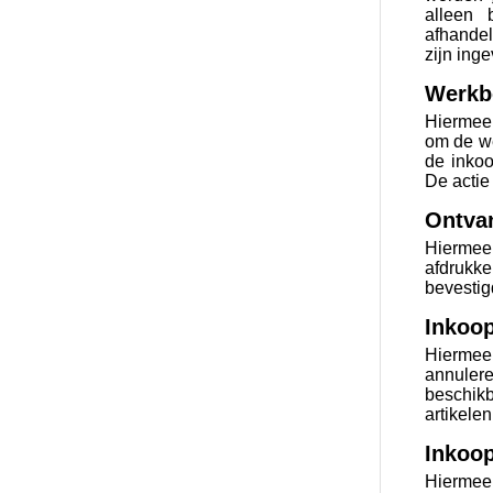
alleen 
afhandel
zijn ing
Werkb
Hiermee 
om de we
de inkoo
De actie
Ontva
Hiermee 
afdrukk
bevestig
Inkoop
Hiermee 
annuler
beschik
artikelen
Inkoo
Hiermee