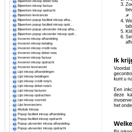
Bijwerken inkoop debet nota
Zo
Bijwerken inkoop factuur
be
Bijwerken inkoop opdracht
Bijwerken leverancier
Bijwerken popup faciliteit inkoop afha...
We
Bijwerken popup faciliteit inkoop opdr...
ta
Bijwerken popup uitvoerder inkoop afha...
Kl
Bijwerken popup uitvoerder inkoop opdr...
Se
Invoeren inkoop afhandeling
afh
Invoeren inkoop betaling
Invoeren inkoop credit nota
Invoeren inkoop debet nota
Invoeren inkoop factuur
Ik kri
Invoeren inkoop opdracht
Invoeren leverancier
Voordat 
Lijst inkoop afhandelingen
gecontro
Lijst inkoop betalingen
kunt u n
Lijst inkoop credit nota's
Lijst inkoop debet nota's
Een inko
Lijst inkoop facturen
deze ka
Lijst inkoop opdrachten
invoerve
Lijst inkoop voorstel
het ond
Lijst leveranciers
Module Inkoop
Popup faciliteit inkoop afhandeling
Popup faciliteit inkoop opdracht
Welke 
Popup uitvoerder inkoop afhandeling
Popup uitvoerder inkoop opdracht
Bij inko