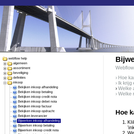
Bijw
webflow help
algemeen
Webflow
assortiment
beveiliging
› Hoe ka
definities
inkoop
› Ik krij
Bekijken inkoop afhandeling
›
Welke a
Bekijken inkoop betaling
› Welke 
Bekijken inkoop credit nota
Bekijken inkoop debet nota
Bekijken inkoop factuur
Hoe k
Bekijken inkoop opdracht
Bekijken leverancier
Bijwerken inkoop afhandeling
Kl
Bijwerken inkoop betaling
'in
Bijwerken inkoop credit nota
Web