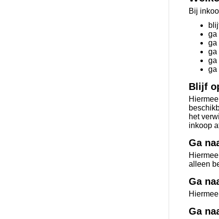
Bij inko
bli
ga
ga 
ga
ga 
ga
Blijf 
Hiermee 
beschikb
het verw
inkoop a
Ga naa
Hiermee 
alleen b
Ga naa
Hiermee 
Ga naa