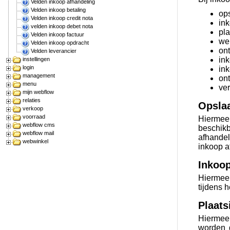
Velden inkoop afhandeling
Velden inkoop betaling
op
Velden inkoop credit nota
in
velden inkoop debet nota
pla
Velden inkoop factuur
we
Velden inkoop opdracht
on
Velden leverancier
in
instellingen
login
in
management
ont
menu
ve
mijn webflow
relaties
Opsla
verkoop
voorraad
Hiermee
webflow cms
beschik
webflow mail
afhandel
webwinkel
inkoop a
Inkoop
Hiermee
tijdens 
Plaats
Hiermee 
worden g