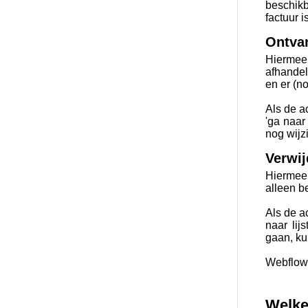
beschik
factuur 
Ontvan
Hiermee
afhandel
en er (n
Als de a
'ga naar
nog wijz
Verwij
Hiermee 
alleen b
Als de a
naar lij
gaan, ku
Webflow 
Welke