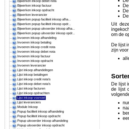
De
Bijwerken inkoop debet nota
De
Bijwerken inkoop factuur
De
Bijwerken inkoop opdracht
Bijwerken leverancier
De
Bijwerken popup faciliteit inkoop afha...
Uit dez
Bijwerken popup faciliteit inkoop opdr...
Bijwerken popup uitvoerder inkoop afha...
ingekoch
Bijwerken popup uitvoerder inkoop opdr...
om de op
Invoeren inkoop afhandeling
Invoeren inkoop betaling
De lijst
Invoeren inkoop credit nota
zijn voor
Invoeren inkoop debet nota
Invoeren inkoop factuur
all
Invoeren inkoop opdracht
Invoeren leverancier
Lijst inkoop afhandelingen
Sorte
Lijst inkoop betalingen
Lijst inkoop credit nota's
De lijst
Lijst inkoop debet nota's
de lijst
Lijst inkoop facturen
Lijst inkoop opdrachten
volgende
Lijst inkoop voorstel
nu
Lijst leveranciers
Module Inkoop
na
Popup faciliteit inkoop afhandeling
be
Popup faciliteit inkoop opdracht
ee
Popup uitvoerder inkoop afhandeling
Popup uitvoerder inkoop opdracht