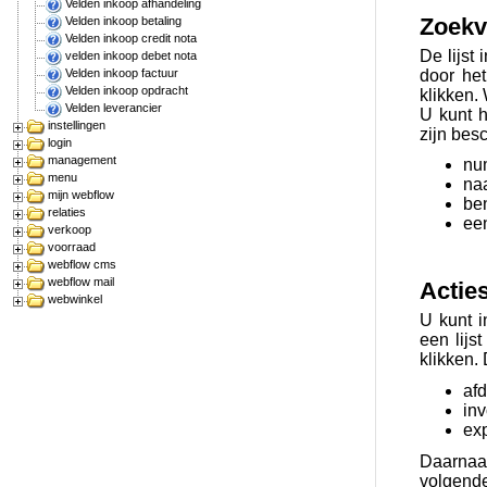
Velden inkoop afhandeling
Zoekv
Velden inkoop betaling
Velden inkoop credit nota
De lijst 
velden inkoop debet nota
door he
Velden inkoop factuur
Velden inkoop opdracht
klikken.
Velden leverancier
U kunt h
instellingen
zijn besc
login
management
nu
menu
na
mijn webflow
be
relaties
ee
verkoop
voorraad
webflow cms
webflow mail
Actie
webwinkel
U kunt i
een lijs
klikken.
af
in
exp
Daarnaas
volgende