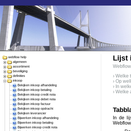
Lijst
webflow help
algemeen
Webflow
assortiment
beveiliging
› Welke 
definities
inkoop
› Op wel
Bekijken inkoop afhandeling
› In wel
Bekijken inkoop betaling
› Welke a
Bekijken inkoop credit nota
Bekijken inkoop debet nota
Bekijken inkoop factuur
Tabbl
Bekijken inkoop opdracht
Bekijken leverancier
In de li
Bijwerken inkoop afhandeling
Webflow 
Bijwerken inkoop betaling
Bijwerken inkoop credit nota