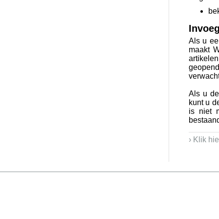
be
Invoe
Als u ee
maakt W
artikel
geopend 
verwacht
Als u de
kunt u d
is niet 
bestaand
› Klik hi