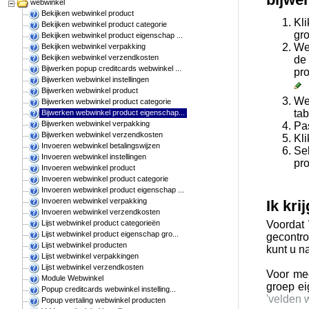
webwinkel
Bekijken webwinkel product
Kl
Bekijken webwinkel product categorie
gro
Bekijken webwinkel product eigenschap ...
We
Bekijken webwinkel verpakking
Bekijken webwinkel verzendkosten
de 
Bijwerken popup creditcards webwinkel ...
pro
Bijwerken webwinkel instellingen
Bijwerken webwinkel product
We
Bijwerken webwinkel product categorie
ta
Bijwerken webwinkel product eigenschap...
Bijwerken webwinkel verpakking
Pa
Bijwerken webwinkel verzendkosten
Kli
Invoeren webwinkel betalingswijzen
Se
Invoeren webwinkel instellingen
pr
Invoeren webwinkel product
Invoeren webwinkel product categorie
Invoeren webwinkel product eigenschap ...
Invoeren webwinkel verpakking
Ik kri
Invoeren webwinkel verzendkosten
Voordat 
Lijst webwinkel product categorieën
Lijst webwinkel product eigenschap gro...
gecontro
Lijst webwinkel producten
kunt u n
Lijst webwinkel verpakkingen
Lijst webwinkel verzendkosten
Voor me
Module Webwinkel
groep ei
Popup creditcards webwinkel instelling...
'velden 
Popup vertaling webwinkel producten