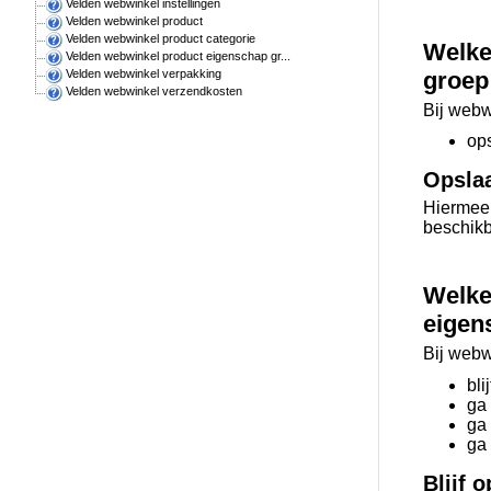
Velden webwinkel instellingen
Velden webwinkel product
Velden webwinkel product categorie
Welke
Velden webwinkel product eigenschap gr...
groep
Velden webwinkel verpakking
Velden webwinkel verzendkosten
Bij webw
op
Opsla
Hiermee
beschikb
Welke
eigen
Bij webw
bli
ga
ga
ga
Blijf 