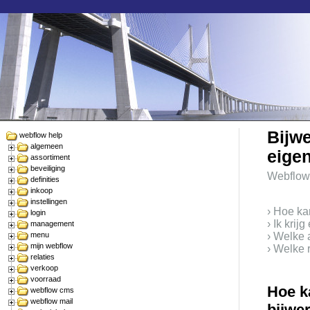
Bijw
webflow help
algemeen
eige
assortiment
beveiliging
Webflow
definities
inkoop
instellingen
› Hoe ka
login
› Ik krij
management
menu
› Welke 
mijn webflow
› Welke 
relaties
verkoop
voorraad
Hoe k
webflow cms
webflow mail
bijwe