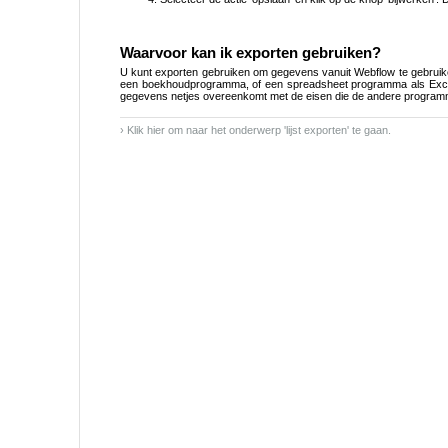
Waarvoor kan ik exporten gebruiken?
U kunt exporten gebruiken om gegevens vanuit Webflow te gebruike
een boekhoudprogramma, of een spreadsheet programma als Excel.
gegevens netjes overeenkomt met de eisen die de andere programma
› Klik hier om naar het onderwerp 'lijst exporten' te gaan.