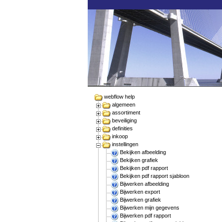
webflow help
algemeen
assortiment
beveiliging
definities
inkoop
instellingen
Bekijken afbeelding
Bekijken grafiek
Bekijken pdf rapport
Bekijken pdf rapport sjabloon
Bijwerken afbeelding
Bijwerken export
Bijwerken grafiek
Bijwerken mijn gegevens
Bijwerken pdf rapport