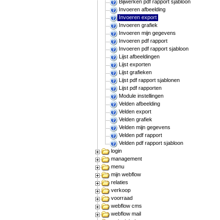
Bijwerken pdf rapport sjabloon
Invoeren afbeelding
Invoeren export
Invoeren grafiek
Invoeren mijn gegevens
Invoeren pdf rapport
Invoeren pdf rapport sjabloon
Lijst afbeeldingen
Lijst exporten
Lijst grafieken
Lijst pdf rapport sjablonen
Lijst pdf rapporten
Module instellingen
Velden afbeelding
Velden export
Velden grafiek
Velden mijn gegevens
Velden pdf rapport
Velden pdf rapport sjabloon
login
management
menu
mijn webflow
relaties
verkoop
voorraad
webflow cms
webflow mail