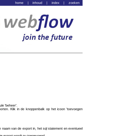
home
|
inhoud
|
index
|
zoeken
le 'beheer'.
orten. Klik in de knoppenbalk op het icoon 'toevoegen
e naam van de export in, het sql statement en eventueel
. De export wordt nu toegevoegd.