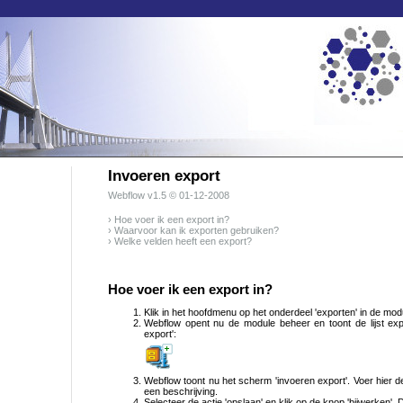
Invoeren export
Webflow
v1.5 © 01-12-2008
› Hoe voer ik een export in?
› Waarvoor kan ik exporten gebruiken?
› Welke velden heeft een export?
Hoe voer ik een export in?
Klik in het hoofdmenu op het onderdeel 'exporten' in de modu
Webflow opent nu de module beheer en toont de lijst exp
export':
Webflow toont nu het scherm 'invoeren export'. Voer hier d
een beschrijving.
Selecteer de actie 'opslaan' en klik op de knop 'bijwerken'