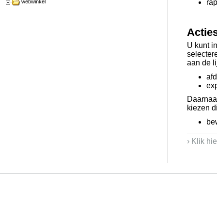
ra
webwinkel
Actie
U kunt i
selecter
aan de li
af
exp
Daarnaas
kiezen d
be
› Klik hi