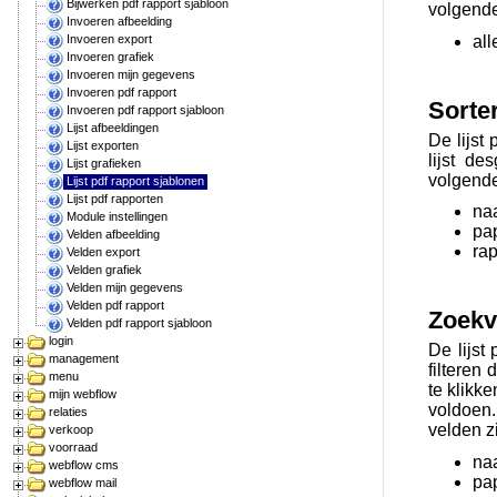
Bijwerken pdf rapport sjabloon
volgende
Invoeren afbeelding
all
Invoeren export
Invoeren grafiek
Invoeren mijn gegevens
Invoeren pdf rapport
Sorte
Invoeren pdf rapport sjabloon
Lijst afbeeldingen
De lijst
Lijst exporten
lijst d
Lijst grafieken
volgende
Lijst pdf rapport sjablonen
Lijst pdf rapporten
na
Module instellingen
pap
Velden afbeelding
ra
Velden export
Velden grafiek
Velden mijn gegevens
Velden pdf rapport
Zoekv
Velden pdf rapport sjabloon
login
De lijst
management
filteren
menu
te klikk
mijn webflow
voldoen.
relaties
velden zi
verkoop
voorraad
na
webflow cms
pap
webflow mail