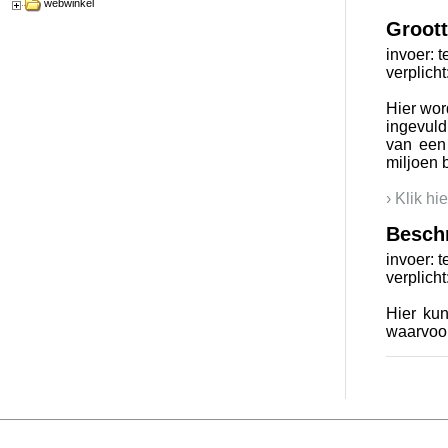
webwinkel
Groot
invoer: t
verplicht
Hier wor
ingevuld
van een
miljoen b
› Klik hi
Beschr
invoer: t
verplicht
Hier kun
waarvoor