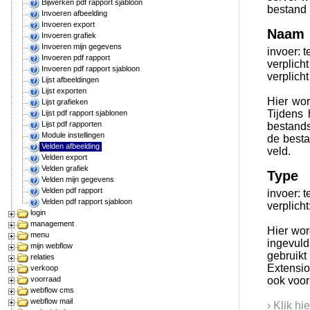
Bijwerken pdf rapport sjabloon
bestand 
Invoeren afbeelding
Invoeren export
Naam
Invoeren grafiek
Invoeren mijn gegevens
invoer: t
Invoeren pdf rapport
verplicht
Invoeren pdf rapport sjabloon
verplicht
Lijst afbeeldingen
Lijst exporten
Hier wo
Lijst grafieken
Tijdens
Lijst pdf rapport sjablonen
Lijst pdf rapporten
bestands
Module instellingen
de besta
Velden afbeelding
veld.
Velden export
Velden grafiek
Type
Velden mijn gegevens
Velden pdf rapport
invoer: t
Velden pdf rapport sjabloon
verplicht
login
management
Hier wor
menu
ingevul
mijn webflow
gebruikt
relaties
Extensio
verkoop
voorraad
ook voor
webflow cms
webflow mail
› Klik h