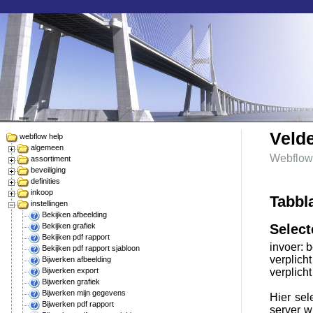
Veld
webflow help
algemeen
Webflow
assortiment
beveiliging
definities
inkoop
Tabbl
instellingen
Bekijken afbeelding
Bekijken grafiek
Select
Bekijken pdf rapport
invoer: 
Bekijken pdf rapport sjabloon
verplicht
Bijwerken afbeelding
Bijwerken export
verplicht
Bijwerken grafiek
Bijwerken mijn gegevens
Hier sel
Bijwerken pdf rapport
server w