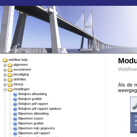
Modul
webflow help
algemeen
Webflow
assortiment
beveiliging
definities
inkoop
Als de m
instellingen
weergeg
Bekijken afbeelding
Bekijken grafiek
Bekijken pdf rapport
Bekijken pdf rapport sjabloon
Bijwerken afbeelding
Bijwerken export
Bijwerken grafiek
Bijwerken mijn gegevens
Bijwerken pdf rapport