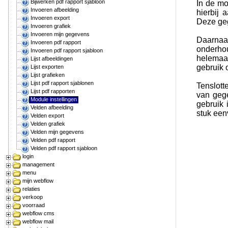
Bijwerken pdf rapport sjabloon
In de m
Invoeren afbeelding
hierbij
Invoeren export
Deze geg
Invoeren grafiek
Invoeren mijn gegevens
Daarnaas
Invoeren pdf rapport
onderhou
Invoeren pdf rapport sjabloon
helemaa
Lijst afbeeldingen
gebruik 
Lijst exporten
Lijst grafieken
Lijst pdf rapport sjablonen
Tenslott
Lijst pdf rapporten
van geg
Module instellingen
gebruik 
Velden afbeelding
stuk een
Velden export
Velden grafiek
Velden mijn gegevens
Velden pdf rapport
Velden pdf rapport sjabloon
login
management
menu
mijn webflow
relaties
verkoop
voorraad
webflow cms
webflow mail