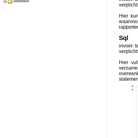
webwinkel
verplicht
Hier kun
waarvoor 
rapporte
Sql
invoer: t
verplicht
Hier vu
verzame
overeen
statement