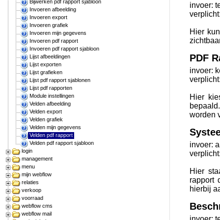
Bijwerken pdf rapport sjabloon
invoer: t
Invoeren afbeelding
verplicht
Invoeren export
Invoeren grafiek
Hier kun
Invoeren mijn gegevens
zichtbaar
Invoeren pdf rapport
Invoeren pdf rapport sjabloon
PDF R
Lijst afbeeldingen
Lijst exporten
invoer: k
Lijst grafieken
verplicht
Lijst pdf rapport sjablonen
Lijst pdf rapporten
Module instellingen
Hier ki
Velden afbeelding
bepaald.
Velden export
worden v
Velden grafiek
Velden mijn gegevens
Syste
Velden pdf rapport
Velden pdf rapport sjabloon
invoer: 
login
verplicht
management
menu
Hier sta
mijn webflow
rapport 
relaties
hierbij a
verkoop
voorraad
Beschr
webflow cms
webflow mail
invoer: t