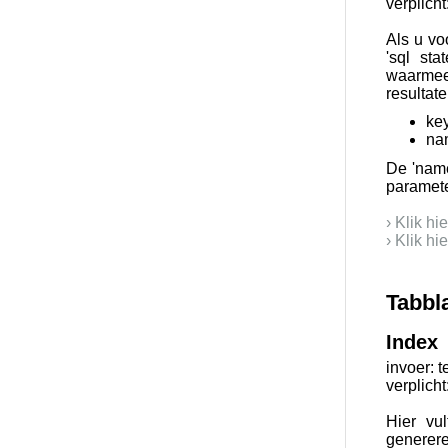
verplicht
Als u vo
'sql st
waarmee
resultat
ke
na
De 'name
paramete
› Klik h
› Klik h
Tabbl
Index
invoer: t
verplicht
Hier vu
generere