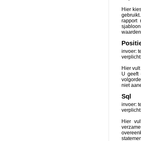
Hier kie
gebruikt
rapport
sjabloo
waarden 
Positi
invoer: t
verplicht
Hier vul
U geeft 
volgorde
niet aan
Sql
invoer: t
verplicht
Hier vu
verzame
overeen
statemen