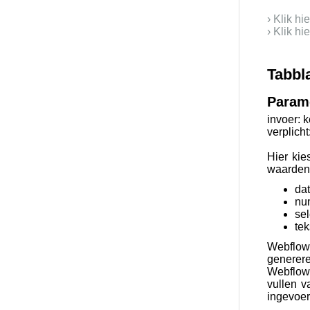
› Klik h
› Klik h
Tabbl
Param
invoer: k
verplicht
Hier kie
waarden
da
nu
sel
tek
Webflow
generere
Webflow
vullen v
ingevoer