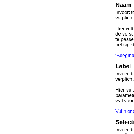
Naam
invoer: t
verplicht
Hier vul
de versc
te passe
het sql 
%begin
Label
invoer: t
verplicht
Hier vul
paramete
wat voor
Vul hier
Select
invoer: t