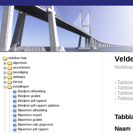
Velde
webflow help
algemeen
Webflow
assortiment
beveiliging
definities
inkoop
› Tabbla
instellingen
› Tabbla
Bekijken afbeelding
› Tabbla
Bekijken grafiek
› Tabbla
Bekijken pdf rapport
Bekijken pdf rapport sjabloon
Bijwerken afbeelding
Bijwerken export
Tabbl
Bijwerken grafiek
Bijwerken mijn gegevens
Naam
Bijwerken pdf rapport