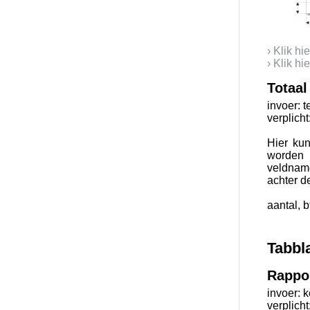
› Klik h
› Klik h
Totaal
invoer: t
verplicht
Hier ku
worden 
veldnam
achter d
aantal, 
Tabbl
Rappor
invoer: k
verplicht