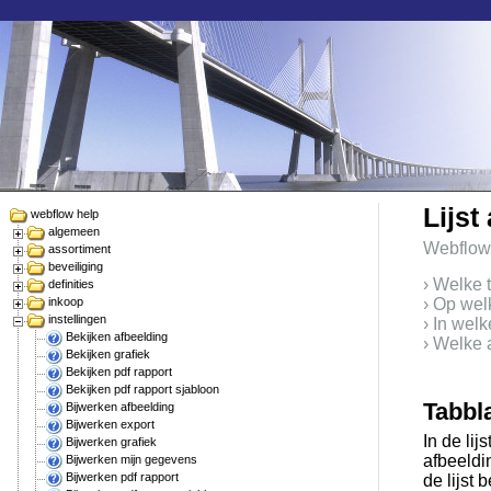
Lijst
webflow help
algemeen
Webflow
assortiment
beveiliging
› Welke 
definities
inkoop
› Op wel
instellingen
› In wel
Bekijken afbeelding
› Welke 
Bekijken grafiek
Bekijken pdf rapport
Bekijken pdf rapport sjabloon
Tabbl
Bijwerken afbeelding
Bijwerken export
In de lij
Bijwerken grafiek
afbeeldi
Bijwerken mijn gegevens
Bijwerken pdf rapport
de lijst 