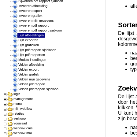
Bijwerken pdf rapport sjabloon
all
Invoeren afbeelding
Invoeren export
Invoeren grafiek
Invoeren mijn gegevens
Sorte
Invoeren pdf rapport
Invoeren pdf rapport sjabloon
De lijst
Lijst afbeeldingen
desgewen
Lijst exporten
kolommen
Lijst grafieken
Lijst pdf rapport sjablonen
na
Lijst pdf rapporten
bes
Module instellingen
gro
Velden afbeelding
ty
Velden export
Velden grafiek
Velden mijn gegevens
Velden pdf rapport
Zoekv
Velden pdf rapport sjabloon
login
De lijst
management
door he
menu
klikken.
mijn webflow
U kunt h
relaties
zijn besc
verkoop
voorraad
na
webflow cms
bes
webflow mail