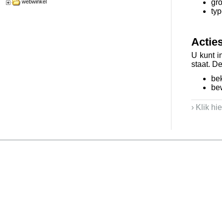
gro
webwinkel
ty
Actie
U kunt i
staat. D
be
be
› Klik hi