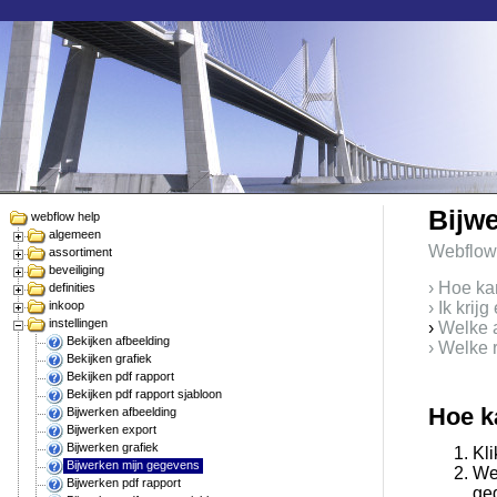
Bijw
webflow help
algemeen
Webflow
assortiment
beveiliging
› Hoe ka
definities
inkoop
› Ik krij
instellingen
›
Welke a
Bekijken afbeelding
› Welke 
Bekijken grafiek
Bekijken pdf rapport
Bekijken pdf rapport sjabloon
Hoe k
Bijwerken afbeelding
Bijwerken export
Bijwerken grafiek
Kli
Bijwerken mijn gegevens
We
Bijwerken pdf rapport
ge