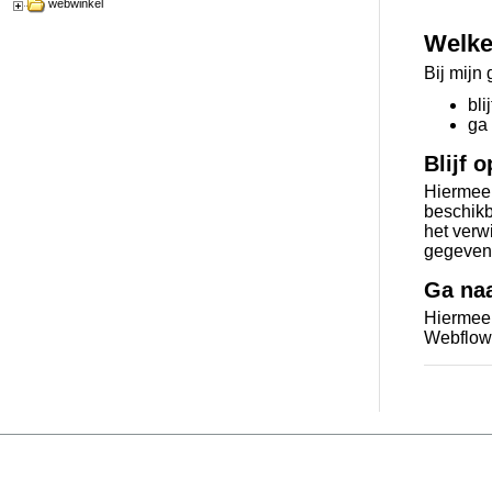
webwinkel
Welke
Bij mijn
bli
ga
Blijf 
Hiermee 
beschikb
het verw
gegevens
Ga na
Hiermee
Webflow.