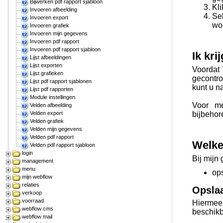
Bijwerken pdf rapport sjabloon
Kl
Invoeren afbeelding
Se
Invoeren export
wo
Invoeren grafiek
Invoeren mijn gegevens
Invoeren pdf rapport
Invoeren pdf rapport sjabloon
Ik kri
Lijst afbeeldingen
Lijst exporten
Voordat 
Lijst grafieken
gecontro
Lijst pdf rapport sjablonen
kunt u n
Lijst pdf rapporten
Module instellingen
Voor me
Velden afbeelding
bijbehor
Velden export
Velden grafiek
Velden mijn gegevens
Velden pdf rapport
Welke
Velden pdf rapport sjabloon
login
Bij mijn
management
menu
op
mijn webflow
relaties
Opsla
verkoop
voorraad
Hiermee
webflow cms
beschikb
webflow mail