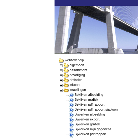
webflow help
algemeen
assortiment
beveiliging
definities
inkoop
instellingen
Bekijken afbeelding
Bekijken grafiek
Bekijken pdf rapport
Bekijken pdf rapport sjabloon
Bijwerken afbeelding
Bijwerken export
Bijwerken grafiek
Bijwerken mijn gegevens
Bijwerken pdf rapport