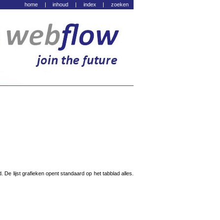
home
|
inhoud
|
index
|
zoeken
d. De lijst grafieken opent standaard op het tabblad alles.