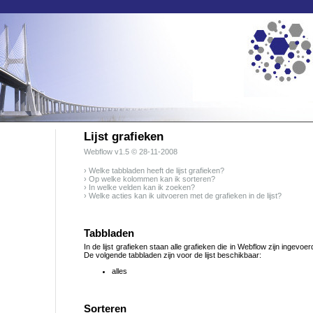
Lijst grafieken
Webflow
v1.5 © 28-11-2008
› Welke tabbladen heeft de lijst grafieken?
› Op welke kolommen kan ik sorteren?
› In welke velden kan ik zoeken?
› Welke acties kan ik uitvoeren met de grafieken in de lijst?
Tabbladen
In de lijst grafieken staan alle grafieken die in Webflow zijn ingevoer
De volgende tabbladen zijn voor de lijst beschikbaar:
alles
Sorteren