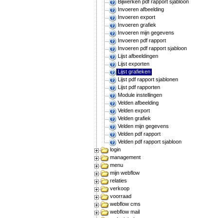
Bijwerken pdf rapport sjabloon
Invoeren afbeelding
Invoeren export
Invoeren grafiek
Invoeren mijn gegevens
Invoeren pdf rapport
Invoeren pdf rapport sjabloon
Lijst afbeeldingen
Lijst exporten
Lijst grafieken
Lijst pdf rapport sjablonen
Lijst pdf rapporten
Module instellingen
Velden afbeelding
Velden export
Velden grafiek
Velden mijn gegevens
Velden pdf rapport
Velden pdf rapport sjabloon
login
management
menu
mijn webflow
relaties
verkoop
voorraad
webflow cms
webflow mail