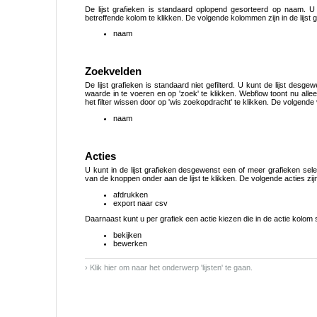
De lijst grafieken is standaard oplopend gesorteerd op naam. U
betreffende kolom te klikken. De volgende kolommen zijn in de lijst 
naam
Zoekvelden
De lijst grafieken is standaard niet gefilterd. U kunt de lijst desg
waarde in te voeren en op 'zoek' te klikken. Webflow toont nu alle
het filter wissen door op 'wis zoekopdracht' te klikken. De volgende 
naam
Acties
U kunt in de lijst grafieken desgewenst een of meer grafieken sele
van de knoppen onder aan de lijst te klikken. De volgende acties zi
afdrukken
export naar csv
Daarnaast kunt u per grafiek een actie kiezen die in de actie kolom 
bekijken
bewerken
› Klik hier om naar het onderwerp 'lijsten' te gaan.