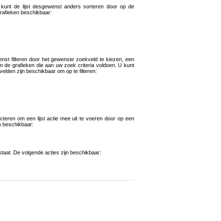
 kunt de lijst desgewenst anders sorteren door op de
grafieken beschikbaar:
ewenst filteren door het gewenste zoekveld te kiezen, een
en de grafieken die aan uw zoek criteria voldoen. U kunt
velden zijn beschikbaar om op te filteren:
cteren om een lijst actie mee uit te voeren door op een
jn beschikbaar:
staat. De volgende acties zijn beschikbaar: