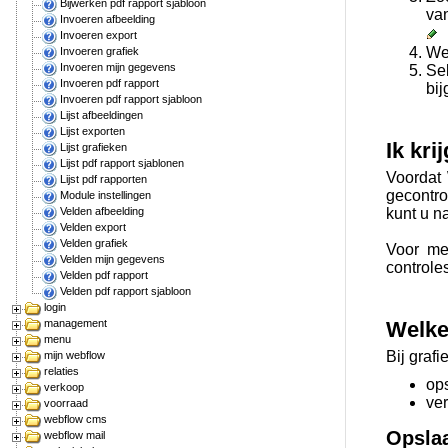
Bijwerken pdf rapport sjabloon
van
Invoeren afbeelding
Invoeren export
We
Invoeren grafiek
Invoeren mijn gegevens
Sel
Invoeren pdf rapport
bij
Invoeren pdf rapport sjabloon
Lijst afbeeldingen
Lijst exporten
Ik kri
Lijst grafieken
Lijst pdf rapport sjablonen
Voordat 
Lijst pdf rapporten
gecontro
Module instellingen
kunt u n
Velden afbeelding
Velden export
Velden grafiek
Voor me
Velden mijn gegevens
controle
Velden pdf rapport
Velden pdf rapport sjabloon
login
Welke 
management
menu
Bij graf
mijn webflow
relaties
op
verkoop
ve
voorraad
webflow cms
Opsla
webflow mail