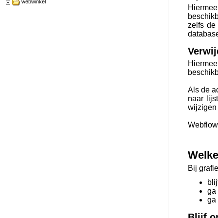
webwinkel
Hiermee
beschikb
zelfs de
database
Verwij
Hiermee
beschikb
Als de a
naar lijs
wijzigen 
Webflow 
Welke
Bij graf
bli
ga 
ga
Blijf 