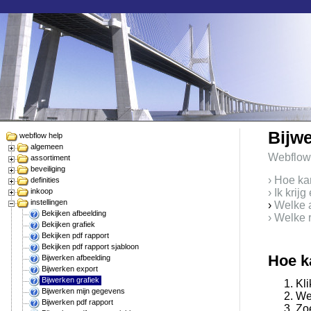
Bijwe
webflow help
algemeen
Webflow
assortiment
beveiliging
› Hoe ka
definities
inkoop
› Ik krij
instellingen
›
Welke ac
Bekijken afbeelding
› Welke 
Bekijken grafiek
Bekijken pdf rapport
Bekijken pdf rapport sjabloon
Hoe k
Bijwerken afbeelding
Bijwerken export
Bijwerken grafiek
Kli
Bijwerken mijn gegevens
Web
Bijwerken pdf rapport
Zoe