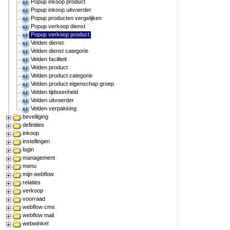
Popup inkoop product
Popup inkoop uitvoerder
Popup producten vergelijken
Popup verkoop dienst
Popup verkoop product
Velden dienst
Velden dienst categorie
Velden faciliteit
Velden product
Velden product categorie
Velden product eigenschap groep
Velden tijdseenheid
Velden uitvoerder
Velden verpakking
beveiliging
definities
inkoop
instellingen
login
management
menu
mijn webflow
relaties
verkoop
voorraad
webflow cms
webflow mail
webwinkel