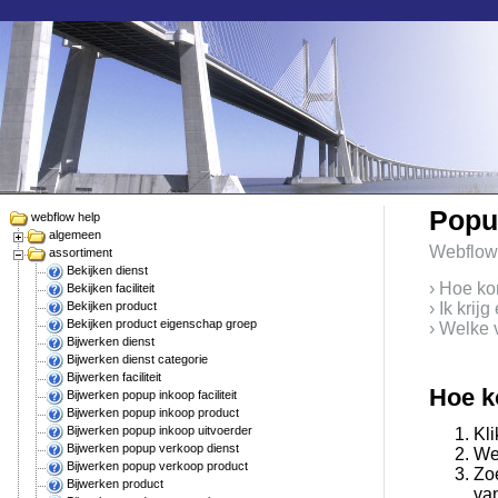
Popu
webflow help
algemeen
Webflow
assortiment
Bekijken dienst
› Hoe ko
Bekijken faciliteit
Bekijken product
› Ik krij
Bekijken product eigenschap groep
› Welke 
Bijwerken dienst
Bijwerken dienst categorie
Bijwerken faciliteit
Hoe k
Bijwerken popup inkoop faciliteit
Bijwerken popup inkoop product
Bijwerken popup inkoop uitvoerder
Kli
Bijwerken popup verkoop dienst
Web
Bijwerken popup verkoop product
Zoe
Bijwerken product
van