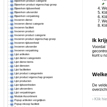
Bijwerken product categorie
Bijwerken product eigenschap groep
Web
Bijwerken tijdseenheid
Kli
Bijwerken uitvoerder
Bijwerken verpakking
Kli
Invoeren dienst
We
Invoeren dienst categorie
Kli
Invoeren faciliteit
Invoeren product
Invoeren product categorie
Ik kri
Invoeren product eigenschap groep
Invoeren tijdseenheid
Voordat 
Invoeren uitvoerder
gecontro
Invoeren verpakking
Lijst artikelen
kunt u n
Lijst dienst categorieën
Lijst dienst items
Lijst diensten
Lijst faciliteiten
Welke
Lijst product categorieën
Lijst product eigenschap groepen
Lijst producten
De velde
Lijst tijdseenheden
Lijst uitvoerders
overzich
Lijst verpakkingen
Module Assortiment
› Klik h
Popup artikelen vergelijken
Popup inkoop faciliteit