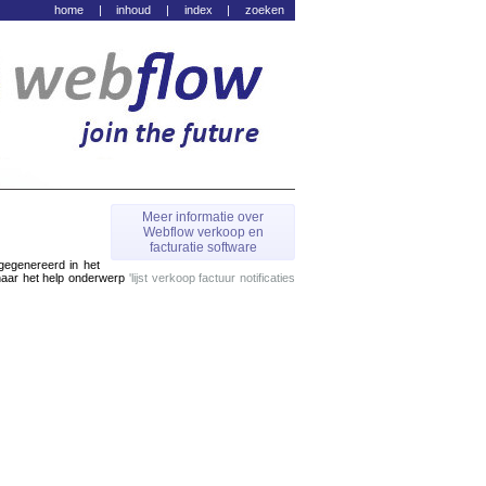
home
|
inhoud
|
index
|
zoeken
Meer informatie over
Webflow verkoop en
facturatie software
 gegenereerd in het
 naar het help onderwerp
'lijst verkoop factuur notificaties