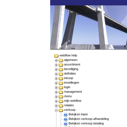
webflow help
algemeen
assortiment
beveiliging
definities
inkoop
instellingen
login
management
menu
mijn webflow
relaties
verkoop
Bekijken klant
Bekijken verkoop afhandeling
Bekijken verkoop betaling