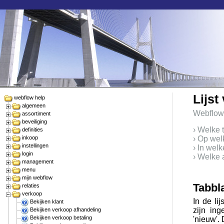
Lijst
webflow help
algemeen
Webflow
assortiment
beveiliging
› Welke 
definities
inkoop
› Op wel
instellingen
› In wel
login
› Welke 
management
menu
mijn webflow
Tabbl
relaties
verkoop
In de li
Bekijken klant
zijn in
Bekijken verkoop afhandeling
Bekijken verkoop betaling
'nieuw'.