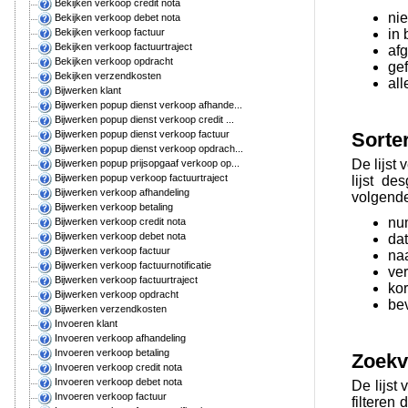
Bekijken verkoop credit nota
ni
Bekijken verkoop debet nota
in
Bekijken verkoop factuur
Bekijken verkoop factuurtraject
af
Bekijken verkoop opdracht
ge
Bekijken verzendkosten
all
Bijwerken klant
Bijwerken popup dienst verkoop afhande...
Bijwerken popup dienst verkoop credit ...
Sorte
Bijwerken popup dienst verkoop factuur
Bijwerken popup dienst verkoop opdrach...
De lijst
Bijwerken popup prijsopgaaf verkoop op...
Bijwerken popup verkoop factuurtraject
lijst d
Bijwerken verkoop afhandeling
volgende
Bijwerken verkoop betaling
nu
Bijwerken verkoop credit nota
Bijwerken verkoop debet nota
da
Bijwerken verkoop factuur
na
Bijwerken verkoop factuurnotificatie
ve
Bijwerken verkoop factuurtraject
kor
Bijwerken verkoop opdracht
be
Bijwerken verzendkosten
Invoeren klant
Invoeren verkoop afhandeling
Invoeren verkoop betaling
Zoekv
Invoeren verkoop credit nota
Invoeren verkoop debet nota
De lijst
Invoeren verkoop factuur
filteren