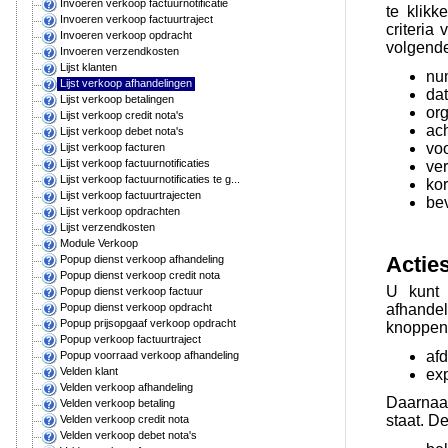
Invoeren verkoop factuurnotificatie
te klik
Invoeren verkoop factuurtraject
criteria
Invoeren verkoop opdracht
volgende
Invoeren verzendkosten
Lijst klanten
nu
Lijst verkoop afhandelingen
da
Lijst verkoop betalingen
org
Lijst verkoop credit nota's
ac
Lijst verkoop debet nota's
vo
Lijst verkoop facturen
Lijst verkoop factuurnotificaties
ve
Lijst verkoop factuurnotificaties te g...
kor
Lijst verkoop factuurtrajecten
be
Lijst verkoop opdrachten
Lijst verzendkosten
Module Verkoop
Actie
Popup dienst verkoop afhandeling
Popup dienst verkoop credit nota
U kunt 
Popup dienst verkoop factuur
afhandel
Popup dienst verkoop opdracht
Popup prijsopgaaf verkoop opdracht
knoppen 
Popup verkoop factuurtraject
af
Popup voorraad verkoop afhandeling
Velden klant
exp
Velden verkoop afhandeling
Daarnaas
Velden verkoop betaling
staat. D
Velden verkoop credit nota
Velden verkoop debet nota's