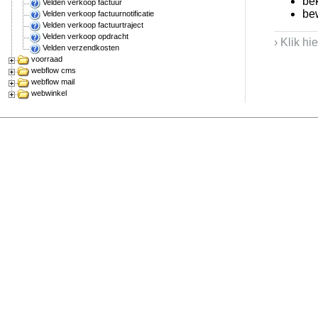
be
Velden verkoop factuur
be
Velden verkoop factuurnotificatie
Velden verkoop factuurtraject
Velden verkoop opdracht
› Klik hi
Velden verzendkosten
voorraad
webflow cms
webflow mail
webwinkel